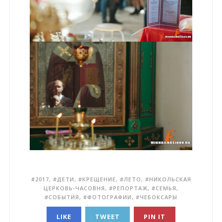
2017
,
ДЕТИ
,
КРЕЩЕНИЕ
,
ЛЕТО
,
НИКОЛЬСКАЯ
ЦЕРКОВЬ-ЧАСОВНЯ
,
РЕПОРТАЖ
,
СЕМЬЯ
,
СОБЫТИЯ
,
ФОТОГРАФИИ
,
ЧЕБОКСАРЫ
LIKE
TWEET
PIN IT