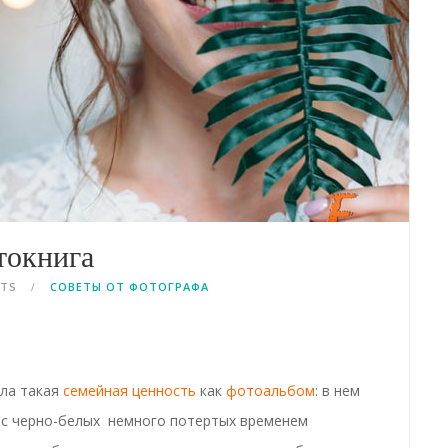
токнига
NTS
СОВЕТЫ ОТ ФОТОГРАФА
ыла такая
семейная ценность
как
фотоальбом
: в нем
я с черно-белых немного потертых временем