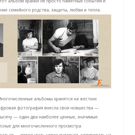
тот альбом хранил не просто памятные события и
ние семейного родства, защиты, любви и тепла
.
Многочисленные альбомы хранятся на жестких
 Цифровая фотография внесла свои новшества —
тысячу — один-два наиболее ценные, значимые.
есные для многочисленного просмотра.
аться — пересылать через интернет, копировать на