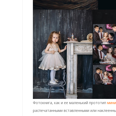
Фотокнига
, как и ее маленький прототип
мини
распечатанными вставленными или наклеенн