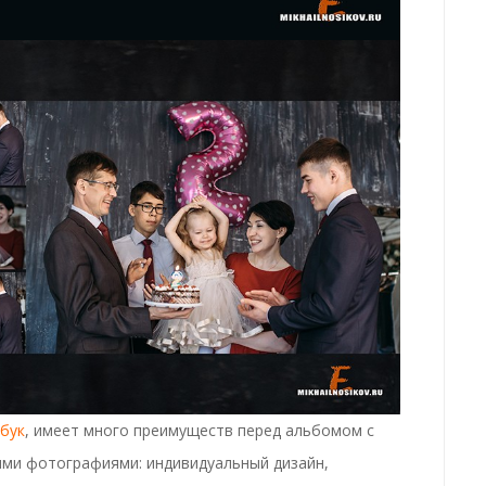
бук
, имеет
много преимуществ
перед альбомом с
ыми фотографиями:
индивидуальный дизайн,