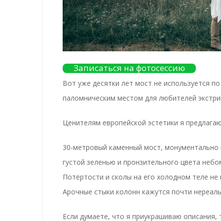
Записаться на фотосессию
Вот уже десятки лет мост не используется по
паломническим местом для любителей экстри
Ценителям европейской эстетики я предлага
30-метровый каменный мост, монументально 
густой зеленью и пронзительного цвета небом
Потёртости и сколы на его холодном теле не 
Арочные стыки колонн кажутся почти нереаль
Если думаете, что я приукрашиваю описания,