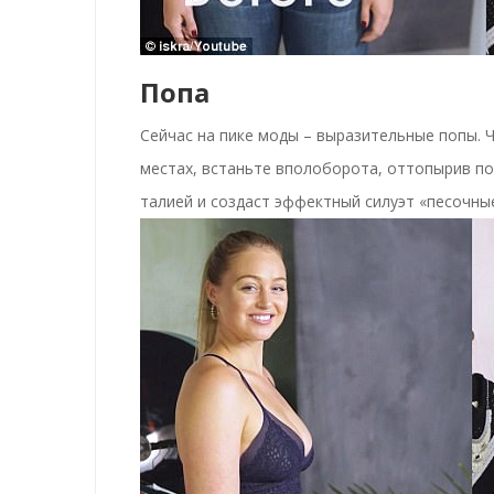
Попа
Сейчас на пике моды – выразительные попы.
местах, встаньте вполоборота, оттопырив поп
талией и создаст эффектный силуэт «песочные