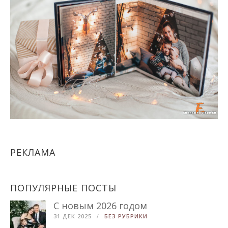
РЕКЛАМА
ПОПУЛЯРНЫЕ ПОСТЫ
С новым 2026 годом
31 ДЕК 2025
БЕЗ РУБРИКИ