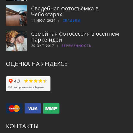
Свадебная фотосъёмка в
Чебоксарах
11 ИЮЛ 2024
СВАДЬБЫ
Семейная фотосессия в осеннем
парке идеи
20 ОКТ 2017
БЕРЕМЕННОСТЬ
ОЦЕНКА НА ЯНДЕКСЕ
КОНТАКТЫ