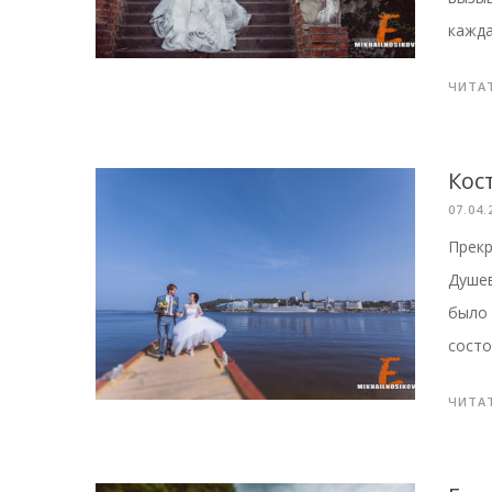
кажда
ЧИТА
Кос
07.04.
Прекр
Душев
было 
состо
ЧИТА