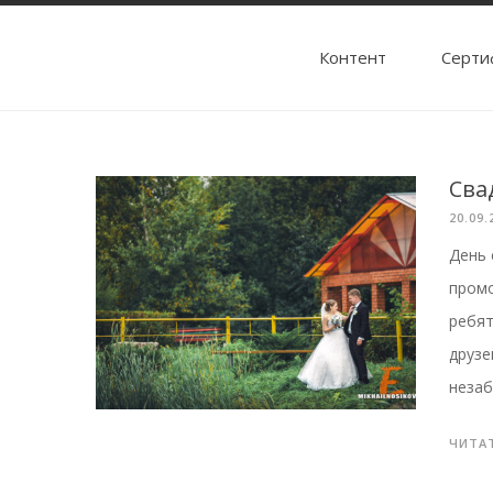
Контент
Cерти
Сва
20.09.
День 
промо
ребят
друзе
незаб
ЧИТА