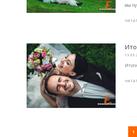
мы пу
ЧИТА
Ито
13.03.
Итоги
ЧИТА
1