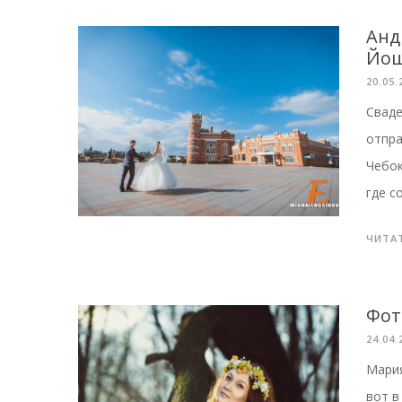
Анд
Йош
20.05.
Сваде
отпра
Чебок
где с
ЧИТА
Фот
24.04.
Мария
вот в