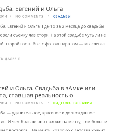
дьба. Евгений и Ольга
2014
NO COMMENTS
СВАДЬБЫ
ба. Евгений и Ольга. Где-то за 2 месяца до свадьбы
овели съемку лав стори. На этой свадьбе чуть ли не
й второй гость был с фотоаппаратом — мы слегла…
ТЬ ДАЛЕЕ
гей и Ольга. Свадьба в зАмке или
та, ставшая реальностью
2014
NO COMMENTS
ВИДЕОФОТОГРАФИЯ
ба — удивительное, красивое и долгожданное
ие. И чем больше оно похоже на мечту, тем больше
ает восторга… На мечту, которую с детства хранит