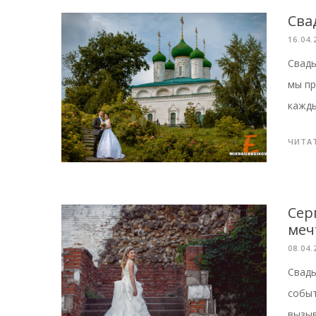
Сва
16.04.
Свадь
мы пр
кажды
ЧИТА
Сер
меч
08.04.
Свадь
событ
вызыв