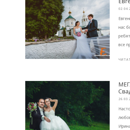
Евг
02.04.
Евген
нас б
ребят
все п
ЧИТА
МЕГ
Сва
26.03.
Насто
любов
Ирина