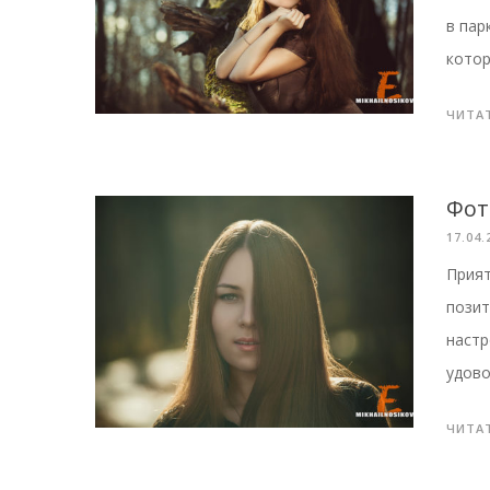
в пар
котор
ЧИТА
Фот
17.04.
Прият
пози
настр
удово
ЧИТА