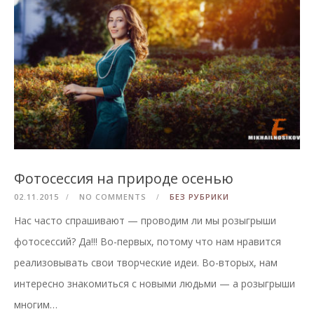
Фотосессия на природе осенью
02.11.2015
NO COMMENTS
БЕЗ РУБРИКИ
Нас часто спрашивают — проводим ли мы розыгрыши
фотосессий? Да!!! Во-первых, потому что нам нравится
реализовывать свои творческие идеи. Во-вторых, нам
интересно знакомиться с новыми людьми — а розыгрыши
многим…