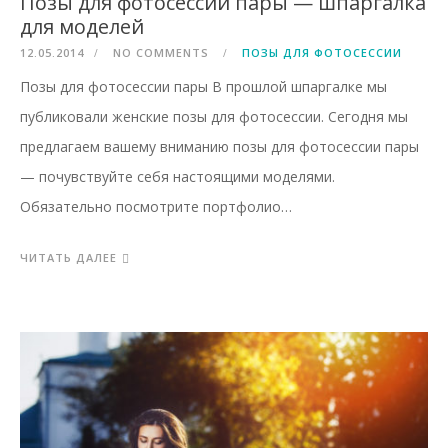
Позы для фотосессии пары — шпаргалка
для моделей
12.05.2014
NO COMMENTS
ПОЗЫ ДЛЯ ФОТОСЕССИИ
Позы для фотосессии пары В прошлой шпаргалке мы
публиковали женские позы для фотосессии. Сегодня мы
предлагаем вашему вниманию позы для фотосессии пары
— почувствуйте себя настоящими моделями.
Обязательно посмотрите портфолио…
ЧИТАТЬ ДАЛЕЕ