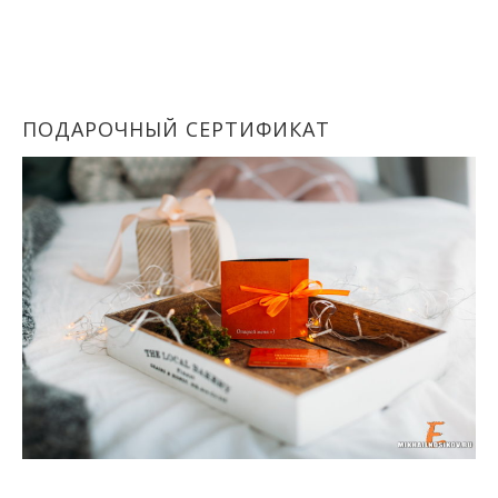
ПОДАРОЧНЫЙ СЕРТИФИКАТ