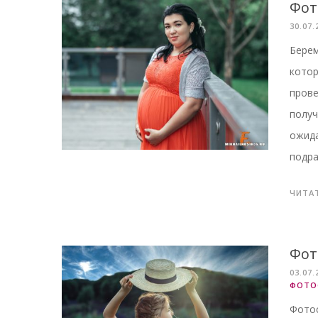
Фот
30.07.
Берем
котор
прове
получ
ожида
подра
ЧИТА
Фот
03.07.
ФОТО
Фотос