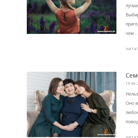
лучши
Выбир
приго
чём…
ЧИТА
Сем
19.06.
Нельз
Оно в
любое
повод
ЧИТА