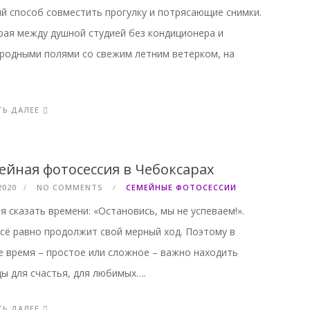
й способ совместить прогулку и потрясающие снимки.
ая между душной студией без кондиционера и
родными полями со свежим летним ветерком, на
ТЬ ДАЛЕЕ
ейная фотосессия в Чебоксарах
2020
NO COMMENTS
СЕМЕЙНЫЕ ФОТОСЕССИИ
я сказать времени: «Остановись, мы не успеваем!».
сё равно продолжит свой мерный ход. Поэтому в
 время – простое или сложное – важно находить
ы для счастья, для любимых….
ТЬ ДАЛЕЕ