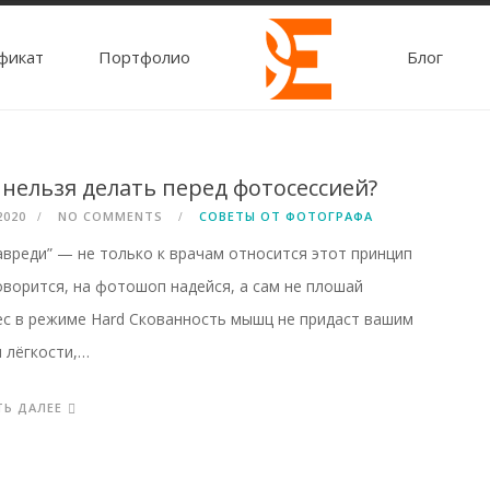
фикат
Портфолио
Блог
 нельзя делать перед фотосессией?
2020
NO COMMENTS
СОВЕТЫ ОТ ФОТОГРАФА
авреди” — не только к врачам относится этот принцип
оворится, на фотошоп надейся, а сам не плошай
с в режиме Hard Скованность мышц не придаст вашим
 лёгкости,…
ТЬ ДАЛЕЕ