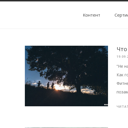
Контент
Cерти
Что
19.09.
“Не н
Как г
Фитне
позам
ЧИТА